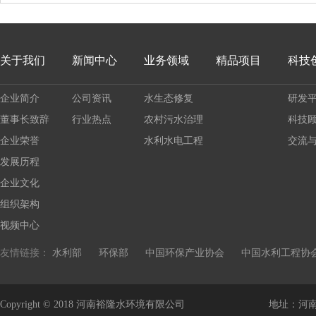
关于我们
新闻中心
业务领域
精品项目
科技
2019-11-25 09:48:05
企业简介
公司资讯
水生态修复
鄂尔多斯蒙语为“很多
研发
态环境一度恶化。习
董事长致辞
行业热点
农村污水治理
科技
审议时发表讲话，为
企业荣誉
水利水电工程
交流
护“母亲河”健康生命，探
发展历程
查看更多
企业文化
组织架构
视频中心
2019-11-11 09:43:02
友情链接：
水利部
环保部
中国环保产业协会
中国水利工程协
山林环抱、古村落星罗
大别山集中连片特困地
Copyright © 2018 河南裕隆水环境有限公司
地址：河南省
地的河南新县秋意正