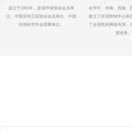
鄂尔多斯蒙语为“很多
成立于2005年，是省环保协会会员单
在华中、华南、西南、
态环境一度恶化。习
位、中国水利工程协业会员单位、中国
建立了区域营销中心和
审议时发表讲话，为
环境科学学会理事单位。
了全国性的网络布局，
护“母亲河”健康生命，探
展业务。
查看更多
2019-11-11 09:43:02
山林环抱、古村落星罗
大别山集中连片特困地
地的河南新县秋意正
游客仍然络绎不绝。站在
查看更多