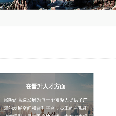
在晋升人才方面
裕隆的高速发展为每一个裕隆人提供了广
阔的发展空间和晋升平台，员工的主观能