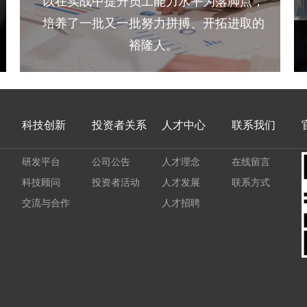
以在实战中提升员工能力水平为落脚点，
培养了一批又一批努力拼搏、开拓进取的
裕隆人。
科技创新
投资者关系
人才中心
联系我们
研发平台
公司公告
人才理念
在线留言
科技顾问
投资者活动
人才发展
联系方式
交流与合作
人才招聘