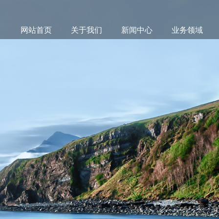
网站首页
关于我们
新闻中心
业务领域