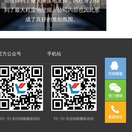
动性得到了最大限度地发挥，内在潜力得
到了最大程度地挖掘，公司内部也因此形
成了良好的激励氛围。
官方公众号
手机站